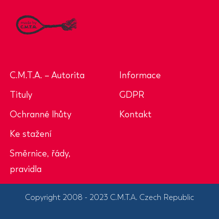
C.M.T.A. – Autorita
Informace
Tituly
GDPR
Ochranné lhůty
Kontakt
Ke stažení
Směrnice, řády,
pravidla
Copyright 2008 - 2023 C.M.T.A. Czech Republic