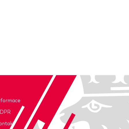
nformace
DPR
ontakt