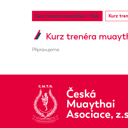
Kurz trenéra muaythai I. třídy
Kurz tren
Kurz trenéra muaytha
Připravujeme.