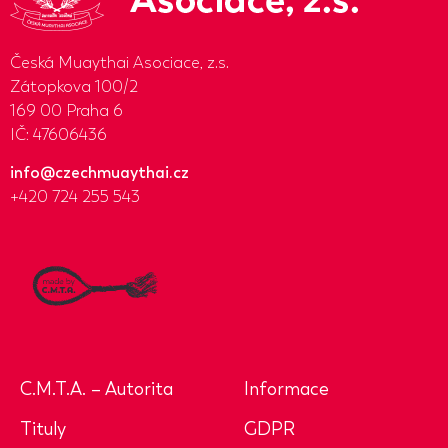
Česká Muaythai Asociace, z.s.
Zátopkova 100/2
169 00 Praha 6
IČ: 47606436
info@czechmuaythai.cz
+420 724 255 543
C.M.T.A. – Autorita
Informace
Tituly
GDPR