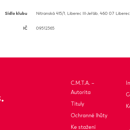
Sídlo klubu
Nitranská 415/1, Liberec III-Jeřáb, 460 07 Liberec
IČ
09512365
C.M.T.A. –
I
Autorita
G
Tituly
K
Ochranné lhůty
Ke stažení