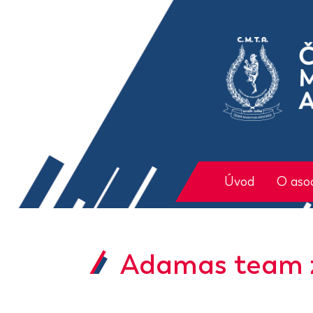
Úvod
O asoc
Adamas team z