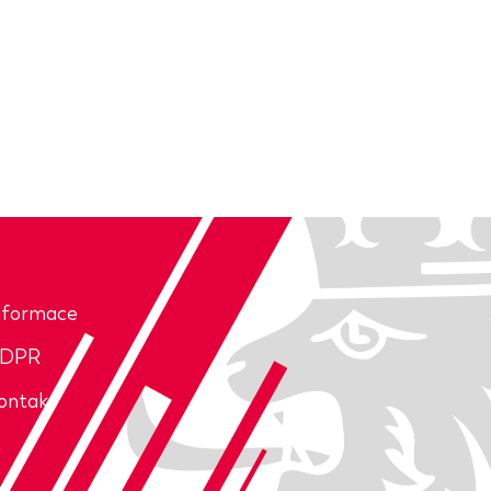
nformace
DPR
ontakt