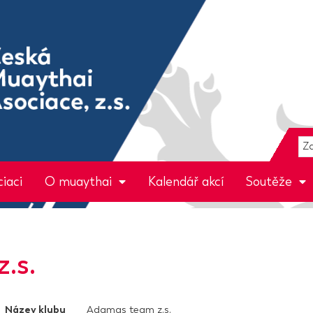
iaci
O muaythai
Kalendář akcí
Soutěže
.s.
Název klubu
Adamas team z.s.