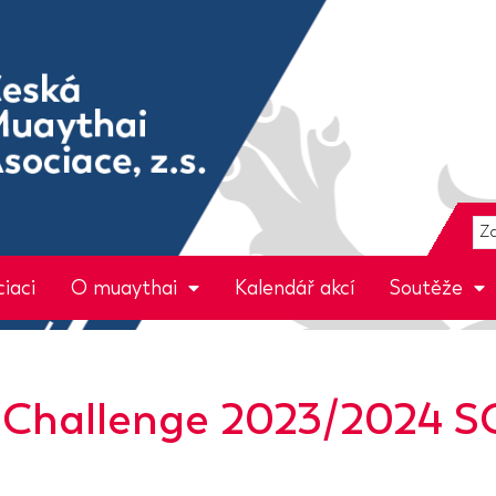
iaci
O muaythai
Kalendář akcí
Soutěže
 Challenge 2023/2024 SC