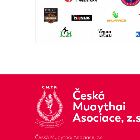
Česká Muaythai Asociace, z.s.