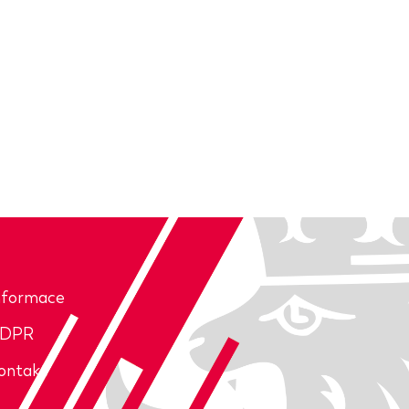
nformace
DPR
ontakt