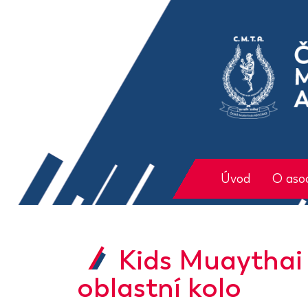
Úvod
O asoc
Kids Muaythai
oblastní kolo