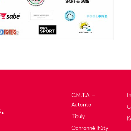
C.M.T.A. –
I
Autorita
G
Tituly
K
Ochranné lhůty