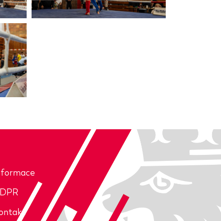
nformace
DPR
ontakt