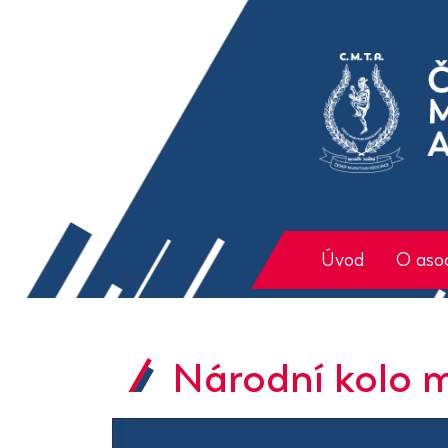
Úvod
O asoc
Národní kolo m