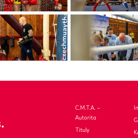
C.M.T.A. –
I
Autorita
G
Tituly
K