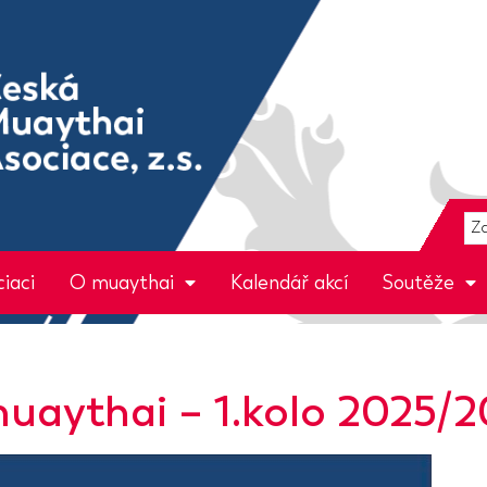
iaci
O muaythai
Kalendář akcí
Soutěže
uaythai – 1.kolo 2025/